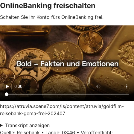
OnlineBanking freischalten
Schalten Sie Ihr Konto fürs OnlineBanking frei.
https://atruvia.scene7.com/is/content/atruvia/goldfilm-
reisebank-gema-frei-202407
Transkript anzeigen
Quelle: Reisebank • Länge: 03:46 • Veröffentlicht: