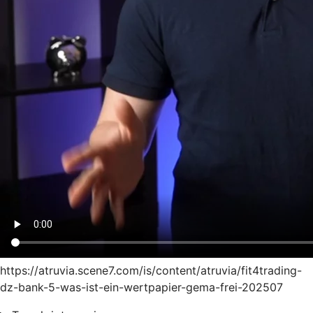
https://atruvia.scene7.com/is/content/atruvia/fit4trading-
dz-bank-5-was-ist-ein-wertpapier-gema-frei-202507