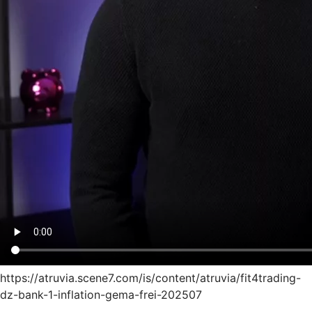
https://atruvia.scene7.com/is/content/atruvia/fit4trading-
dz-bank-1-inflation-gema-frei-202507