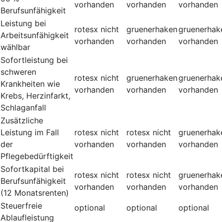
vorhanden
vorhanden
vorhanden
Berufsunfähigkeit
Leistung bei
rotesx
nicht
gruenerhaken
gruenerhak
Arbeitsunfähigkeit
vorhanden
vorhanden
vorhanden
wählbar
Sofortleistung bei
schweren
rotesx
nicht
gruenerhaken
gruenerhak
Krankheiten wie
vorhanden
vorhanden
vorhanden
Krebs, Herzinfarkt,
Schlaganfall
Zusätzliche
Leistung im Fall
rotesx
nicht
rotesx
nicht
gruenerhak
der
vorhanden
vorhanden
vorhanden
Pflegebedürftigkeit
Sofortkapital bei
rotesx
nicht
rotesx
nicht
gruenerhak
Berufsunfähigkeit
vorhanden
vorhanden
vorhanden
(12 Monatsrenten)
Steuerfreie
optional
optional
optional
Ablaufleistung