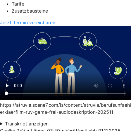
Tarife
Zusatzbausteine
Jetzt Termin vereinbaren
https://atruvia.scene7.com/is/content/atruvia/berufsunfaeh
erklaerfilm-ruv-gema-frei-audiodeskription-202511
Transkript anzeigen
Quelle: R+V • Länge: 03:49 • Veröffentlicht: 01.11.2025