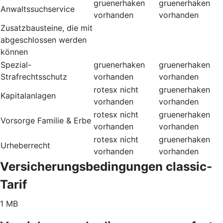
gruenerhaken
gruenerhaken
Anwaltssuchservice
vorhanden
vorhanden
Zusatzbausteine, die mit
abgeschlossen werden
können
Spezial-
gruenerhaken
gruenerhaken
Strafrechtsschutz
vorhanden
vorhanden
rotesx
nicht
gruenerhaken
Kapitalanlagen
vorhanden
vorhanden
rotesx
nicht
gruenerhaken
Vorsorge Familie & Erbe
vorhanden
vorhanden
rotesx
nicht
gruenerhaken
Urheberrecht
vorhanden
vorhanden
Versicherungsbedingungen classic-
Tarif
1 MB