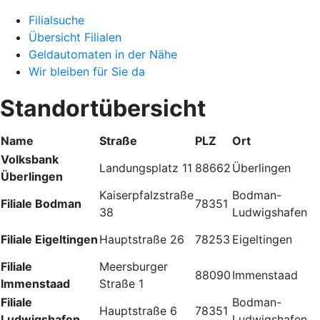
Filialsuche
Übersicht Filialen
Geldautomaten in der Nähe
Wir bleiben für Sie da
Standortübersicht
Name
Straße
PLZ
Ort
Volksbank
Landungsplatz 11
88662
Überlingen
Überlingen
Kaiserpfalzstraße
Bodman-
Filiale Bodman
78351
38
Ludwigshafen
Filiale Eigeltingen
Hauptstraße 26
78253
Eigeltingen
Filiale
Meersburger
88090
Immenstaad
Immenstaad
Straße 1
Filiale
Bodman-
Hauptstraße 6
78351
Ludwigshafen
Ludwigshafen