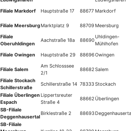
Filiale Markdorf
Hauptstraße 17
88677
Markdorf
Filiale Meersburg
Marktplatz 9
88709
Meersburg
Filiale
Uhldingen-
Aachstraße 18a
88690
Oberuhldingen
Mühlhofen
Filiale Owingen
Hauptstraße 29
88696
Owingen
Am Schlosssee
Filiale Salem
88682
Salem
2/1
Filiale Stockach
Schillerstraße 14
78333
Stockach
Schillerstraße
Filiale Überlingen
Lippertsreuter
88662
Überlingen
Espach
Straße 4
SB-Filiale
Birklestraße 2
88693
Deggenhauserta
Deggenhausertal
SB-Filiale