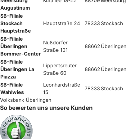
Meersburg
Kurallee 18-22
88709
Meersburg
Augustinum
SB-Filiale
Stockach
Hauptstraße 24
78333
Stockach
Hauptstraße
SB-Filiale
Nußdorfer
Überlingen
88662
Überlingen
Straße 101
Bommer-Center
SB-Filiale
Lippertsreuter
Überlingen La
88662
Überlingen
Straße 60
Piazza
SB-Filiale
Leonhardstraße
78333
Stockach
Wahlwies
15
Volksbank Überlingen
So bewerten uns unsere Kunden