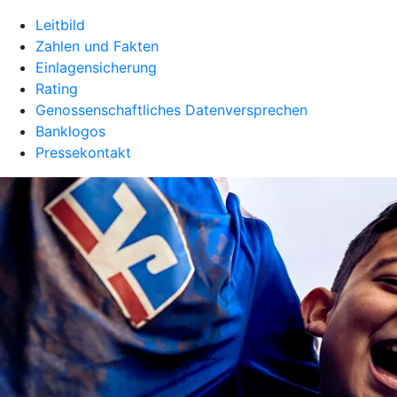
Leitbild
Zahlen und Fakten
Einlagensicherung
Rating
Genossenschaftliches Datenversprechen
Banklogos
Pressekontakt